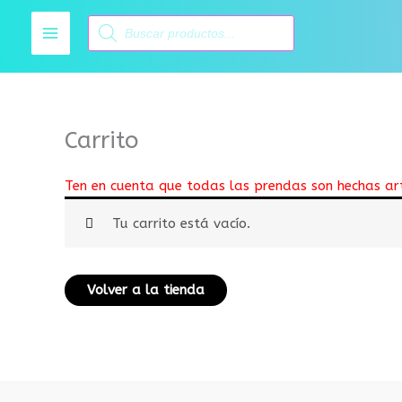
Ir
Búsqueda
al
de
productos
contenido
Carrito
Ten en cuenta que todas las prendas son hechas art
Tu carrito está vacío.
Volver a la tienda