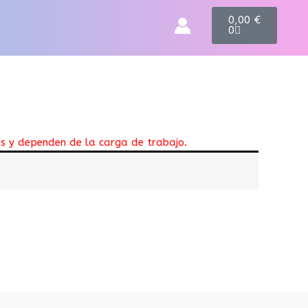
C
0,00
€
a
0
r
t
os y dependen de la carga de trabajo.