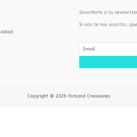
¡Suscríbete a la newsletter
Si aún te has suscrito…qu
acidad
E
m
a
i
l
Copyright © 2026 Fatland Creaciones