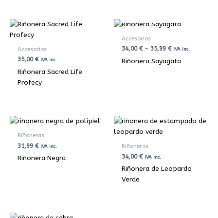
AGOTADO
Rango
de
precios:
Accesorios
desde
34,00
€
-
35,99
€
Accesorios
IVA inc.
34,00 €
35,00
€
Riñonera Sayagata
IVA inc.
hasta
35,99 €
Riñonera Sacred Life
Profecy
Riñoneras
31,99
€
Riñoneras
IVA inc.
34,00
€
Riñonera Negra
IVA inc.
Riñonera de Leopardo
Verde