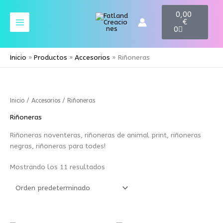
Ir
C
0,00
a
al
€
r
contenido
0
t
Inicio
Productos
Accesorios
Riñoneras
Inicio
/
Accesorios
/ Riñoneras
Riñoneras
Riñoneras noventeras, riñoneras de animal print, riñoneras
negras, riñoneras para todes!
Mostrando los 11 resultados