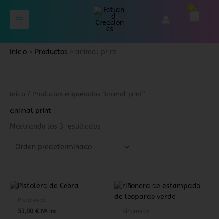
Ir
0
C
al
a
contenido
r
Inicio
Productos
animal print
t
Inicio
/ Productos etiquetados “animal print”
animal print
Mostrando los 3 resultados
Pistoleras
50,00
€
Riñoneras
IVA inc.