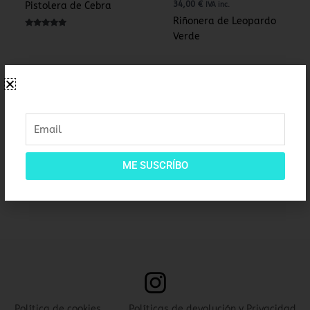
34,00
€
Pistolera de Cebra
IVA inc.
Riñonera de Leopardo
Valorado con
Verde
5.00
de 5
Riñoneras
Email
34,00
€
IVA inc.
Riñonera de Cebra
ME SUSCRÍBO
Política de cookies
Políticas de devolución y Privacidad