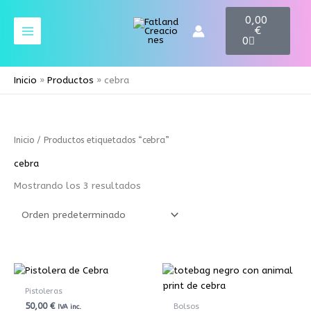
Ir
C
0,00
a
al
€
r
contenido
0
t
Inicio
Productos
cebra
Inicio
/ Productos etiquetados “cebra”
cebra
Mostrando los 3 resultados
Pistoleras
50,00
€
Bolsos
IVA inc.