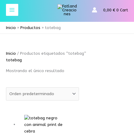
Ir
al
0,00
€
0
Cart
contenido
Inicio
Productos
totebag
Inicio
/ Productos etiquetados “totebag”
totebag
Mostrando el único resultado