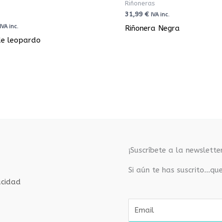
Riñoneras
31,99
€
IVA inc.
IVA inc.
Riñonera Negra
de leopardo
¡Suscríbete a la newsletter
Si aún te has suscrito…qu
acidad
E
m