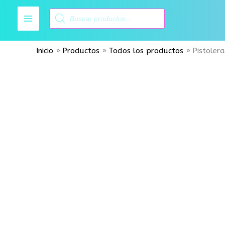
Ir
Búsqueda
al
de
productos
contenido
Inicio
Productos
Todos los productos
Pistoler