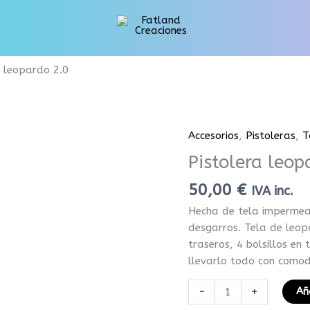
a leopardo 2.0
Accesorios
,
Pistoleras
,
T
Pistolera
leopardo
Pistolera leop
2.0
50,00
€
cantidad
IVA inc.
Hecha de tela impermeab
desgarros. Tela de leop
traseros, 4 bolsillos en
llevarlo todo con comod
-
+
Añ