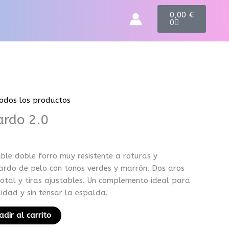
C
0,00
€
a
0
r
t
odos los productos
ardo 2.0
le doble forro muy resistente a roturas y
ardo de pelo con tonos verdes y marrón. Dos aros
 total y tiras ajustables. Un complemento ideal para
idad y sin tensar la espalda.
adir al carrito