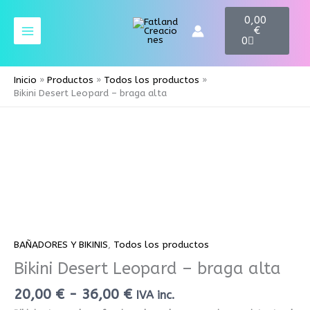
Ir
C
0,00
a
al
€
r
contenido
0
t
Inicio
Productos
Todos los productos
Bikini Desert Leopard – braga alta
Rango
Bikini
de
Desert
precios:
Leopard
desde
-
20,00 €
braga
hasta
alta
36,00 €
cantidad
BAÑADORES Y BIKINIS
,
Todos los productos
Bikini Desert Leopard – braga alta
20,00
€
-
36,00
€
IVA inc.