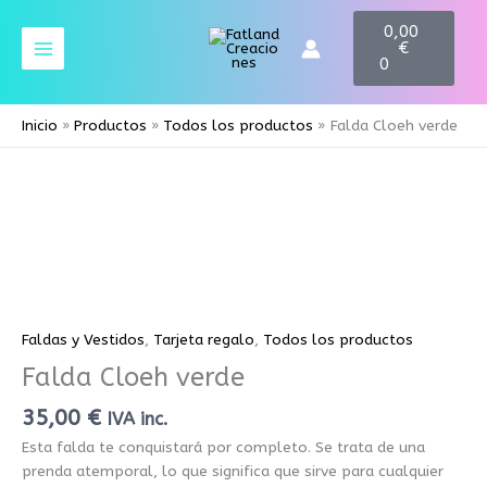
Ir
C
0,00
a
al
€
r
contenido
0
t
Inicio
Productos
Todos los productos
Falda Cloeh verde
Falda
Cloeh
verde
cantidad
Faldas y Vestidos
,
Tarjeta regalo
,
Todos los productos
Falda Cloeh verde
35,00
€
IVA inc.
Esta falda te conquistará por completo. Se trata de una
prenda atemporal, lo que significa que sirve para cualquier