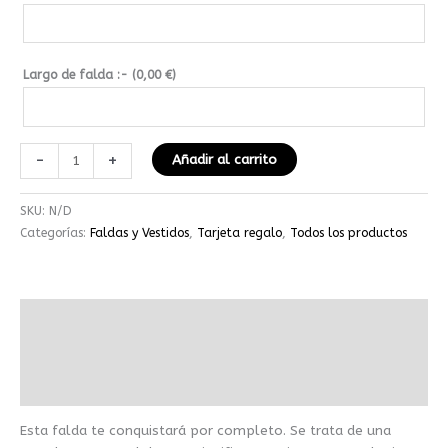
Largo de falda :- (
0,00
€
)
-
+
Añadir al carrito
SKU:
N/D
Categorías:
Faldas y Vestidos
,
Tarjeta regalo
,
Todos los productos
Descripción
Información adicional
Valoraciones (0)
Esta falda te conquistará por completo. Se trata de una