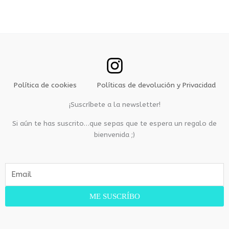
Política de cookies
Políticas de devolución y Privacidad
¡Suscríbete a la newsletter!
Si aún te has suscrito…que sepas que te espera un regalo de
bienvenida ;)
E
m
a
ME SUSCRÍBO
i
l