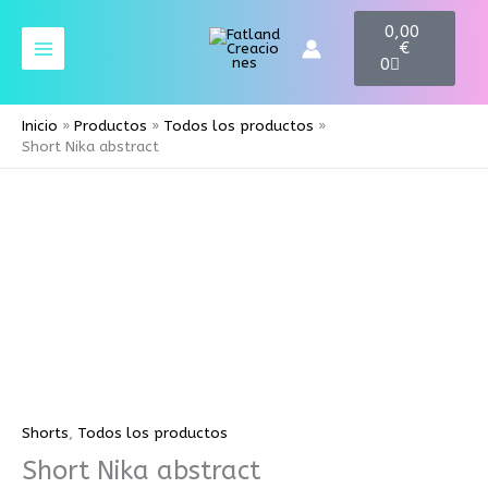
Ir
C
0,00
a
al
€
r
contenido
0
t
Inicio
Productos
Todos los productos
Short Nika abstract
Short
Nika
abstract
cantidad
Shorts
,
Todos los productos
Short Nika abstract