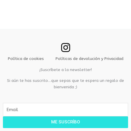
5.00
de 5
Política de cookies
Políticas de devolución y Privacidad
¡Suscríbete a la newsletter!
Si aún te has suscrito…que sepas que te espera un regalo de
bienvenida ;)
E
m
a
ME SUSCRÍBO
i