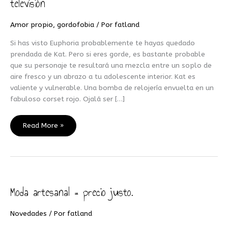
televisión
no
soy
Amor propio
,
gordofobia
/ Por
fatland
Kat
y
Si has visto Euphoria probablemente te hayas quedado
otras
prendada de Kat. Pero si eres gorde, es bastante probable
cosas
que su personaje te resultará una mezcla entre un soplo de
de
aire fresco y un abrazo a tu adolescente interior. Kat es
gordas
valiente y vulnerable. Una bomba de relojería envuelta en un
en
fabuloso corset rojo. Ojalá ser […]
televisión
Read More »
Moda artesanal = precio justo.
Moda
artesanal
=
Novedades
/ Por
fatland
precio