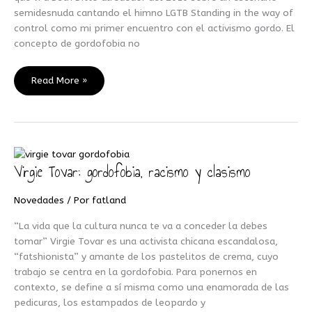
semidesnuda cantando el himno LGTB Standing in the way of
control como mi primer encuentro con el activismo gordo. El
concepto de gordofobia no
Read More »
Virgie Tovar: gordofobia, racismo y clasismo
Virgie
Tovar:
gordofobia,
Novedades
/ Por
fatland
racismo
“La vida que la cultura nunca te va a conceder la debes
y
tomar” Virgie Tovar es una activista chicana escandalosa,
clasismo
“fatshionista” y amante de los pastelitos de crema, cuyo
trabajo se centra en la gordofobia. Para ponernos en
contexto, se define a sí misma como una enamorada de las
pedicuras, los estampados de leopardo y