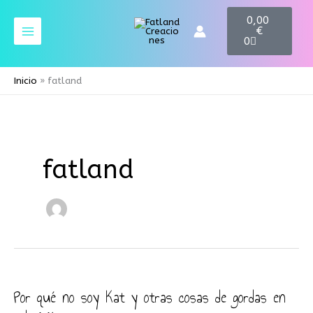
Ir
C
0,00
a
al
€
r
contenido
0
t
Inicio
fatland
fatland
Por qué no soy Kat y otras cosas de gordas en
Por
qué