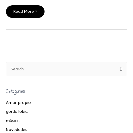
Read More »
B
u
s
Categorías
c
a
Amor propio
r
gordofobia
p
música
o
Novedades