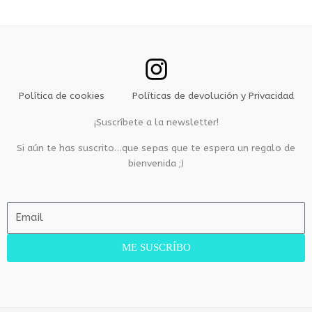
r
:
Política de cookies
Políticas de devolución y Privacidad
¡Suscríbete a la newsletter!
Si aún te has suscrito…que sepas que te espera un regalo de
bienvenida ;)
E
m
a
ME SUSCRÍBO
i
l