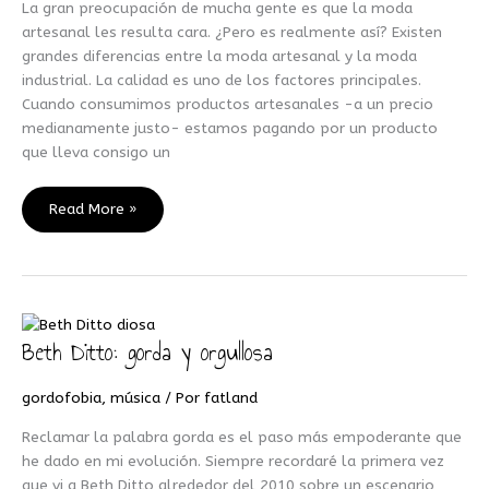
La gran preocupación de mucha gente es que la moda
justo.
artesanal les resulta cara. ¿Pero es realmente así? Existen
grandes diferencias entre la moda artesanal y la moda
industrial. La calidad es uno de los factores principales.
Cuando consumimos productos artesanales -a un precio
medianamente justo- estamos pagando por un producto
que lleva consigo un
Read More »
Beth Ditto: gorda y orgullosa
Beth
Ditto:
gorda
gordofobia
,
música
/ Por
fatland
y
Reclamar la palabra gorda es el paso más empoderante que
orgullosa
he dado en mi evolución. Siempre recordaré la primera vez
que vi a Beth Ditto alrededor del 2010 sobre un escenario